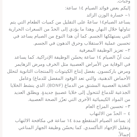
وجبات.
إليكم بعض فوائد الصيام ١٤ ساعة:
١– خسارة الوزن الزائد
يساعد الصيام١٤ ساعةً على التقليل من كميات الطعام التي يتم
تناولها خلال النهار. وهذا ما يؤدي إلى الحدّ من السعرات الحرارية
التي يستهلكها الجسم. كما أن هذا النوع من الصيام يساعد في
تحسين عملية الاستقلاب وحرق الدهون في الجسم.
٢– تعزيز الوظيفة المعرفية
ثبت أنّ الصيام ١٤ ساعة يحسّن الوظيفة الإدراكية. كما يساعد
في الوقاية من الأمراض العصبية مثل الخرف ومرض الزهايمر
ومرض باركنسون. بفضل إنتاج الكيتونات (المنتجات الثانوية لتحلل
الأحماض الدهنية، والتي تعد الوقود المفضل للدماغ) وعامل
التغذية العصبية المشتق من الدماغ (BDNF). الذي ينشط الخلايا
الجذعية للدماغ لتتحول إلى خلايا عصبيةٍ جديدةٍ. ويطلق العديد
من المواد الكيميائية الأخرى التي تعزّز الصحة العصبية.
٣– تحسين المزاج العام
٤ – الحدّ من الالتهاب
إذ يساعد الصيام المتقطع مدة ١٤ ساعة في مكافحة الالتهاب
وتقليل الإجهاد التأكسدي. كما يحسّن وظيفة الجهاز المناعي
إجمالاً.