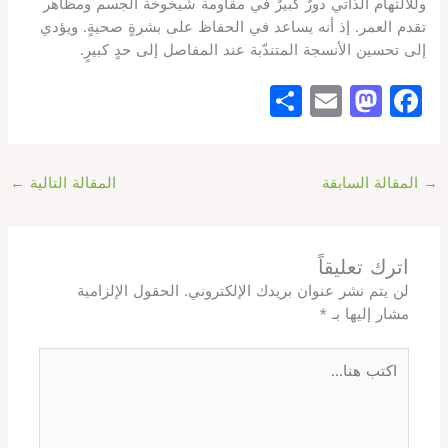
وللالتهام الذاتي دورٌ كبيرٌ في مقاومة شيخوخة الجسم ومظاهر
تقدم العمر. إذ أنه يساعد في الحفاظ على بشرةٍ صحيةٍ. ويؤدي
إلى تحسين الأنسجة المتندّبة عند المفاصل إلى حدٍ كبيرٍ.
S
E
M
F
h
m
a
a
ar
ai
st
c
→
المقالة السابقة
المقالة التالية
←
e
l
o
e
d
b
o
o
اترك تعليقاً
n
o
لن يتم نشر عنوان بريدك الإلكتروني.
الحقول الإلزامية
مشار إليها بـ
*
k
اكتب
هنا...