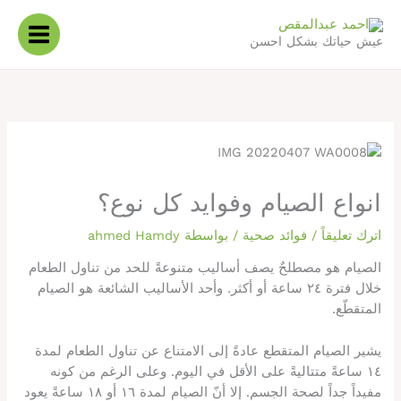
خطي
لى
عيش حياتك بشكل احسن
لمحتوى
انواع الصيام وفوايد كل نوع؟
اترك تعليقاً
/
فوائد صحية
/ بواسطة
ahmed Hamdy‬‏
الصيام هو مصطلحٌ يصف أساليب متنوعةً للحد من تناول الطعام
خلال فترة ٢٤ ساعة أو أكثر. وأحد الأساليب الشائعة هو الصيام
المتقطّع.
يشير الصيام المتقطع عادةً إلى الامتناع عن تناول الطعام لمدة
١٤ ساعةً متتاليةً على الأقل في اليوم. وعلى الرغم من كونه
مفيداً جداً لصحة الجسم. إلا أنّ الصيام لمدة ١٦ أو ١٨ ساعةً يعود