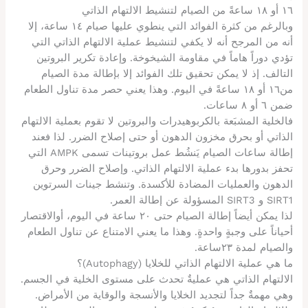
١٦ أو ١٨ ساعةً من الصيام لتنشيط الالتهام الذاتي
وبالرغم من كثرة الفوائد التي ينطوي عليها صيام ١٤ ساعة، إلا
أنه من المرجح أنه لا يكفي لتنشيط عملية الالتهام الذاتي التي
تؤدي دوراً هاماً في مقاومة الشيخوخة. وإعادة تكرير البروتين
التالف. إذ لا يمكن تحقيق تلك الفوائد إلا بإطالة مدة الصيام
من١٦ أو ١٨ ساعةً في اليوم. وهذا يعني حصر مدة تناول الطعام
ضمن ٦ أو ٨ ساعات.
فالخلية المشبَعة بالكربوهيدرات والبروتين لا تقوم بعملية الالتهام
الذاتي أو بحرق مخزون الدهون أو حتى إصلاح الضرر. لذا فعند
إطالة ساعات الصيام يَنشُط عمل بروتينات تسمى AMPK التي
تحفز بدورها بدء عملية الالتهام الذاتي. وإصلاح الضرر وحرق
الدهون والعمليات المضادة للأكسدة. وتنشط جينات السرتوين
SIRT1 و SIRT3 المسؤولة عن إطالة العمر.
لذا يمكن أيضاً إطالة الصيام حتى ٢٠ ساعة في اليوم، أوالاقتصار
أحياناً على وجبةٍ واحدةٍ. وهذا ما يعني الامتناع عن تناول الطعام
والصيام لمدة ٢٣ساعة.
ما هي عملية الالتهام الذاتي للخلايا (Autophagy)؟
الالتهام الذاتي هي عمليةٌ تحدث على مستوى الخلية في الجسم.
وهي مهمةٌ جداً لتجديد الخلايا والأنسجة والوقاية من الأمراض.