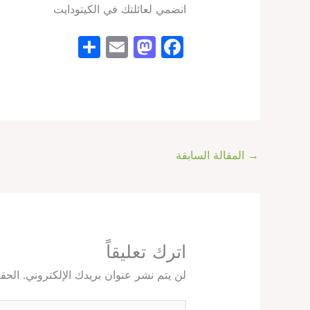
انضمي لعائلتك في الكيتودايت
S
E
M
F
h
m
a
a
ar
ai
st
c
e
l
o
e
d
b
o
o
→
المقالة السابقة
n
o
k
اترك تعليقاً
لن يتم نشر عنوان بريدك الإلكتروني.
الحقو
اكتب