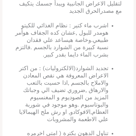
لتقليل الاعراض الجانبية ويبدأ جسمك يتكيف
مع مصدرالحرق الجديد
اشرب ماء كتير : نظام الغذائي للكيتو
هومدر للبول ,عشان كده الجفاف هوأمر
طبيعي.وخاصة هيساعد علي فقدان
نسبة كبيرة من الشوارد بالجسم .فالتزم
بشرب الماء دايما بقدر كبير.
تجديد الشوارد(الالكتروليات) : من اكتر
الاعراض المعروفة هي نقص المعادن
والاملاح بالجسم ,اذا حسيت بالتعب
والارهاق ,ضروري تضيف الي وجباتك
المزيد من الصوديوم و المغنسيوم
والبوتاسيوم .وهو موجود في شوربة
العظام,الافوكادو, او رش ملح الهيمالايا
علي الاطعمة والمشروبات
تناول الدهون بكترة ( امتي اخرمره