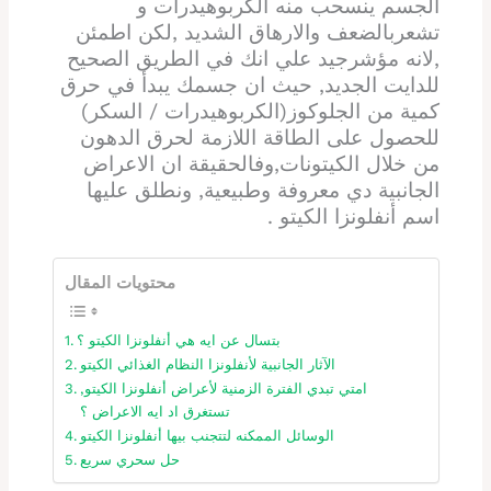
الجسم ينسحب منه الكربوهيدرات و
تشعربالضعف والارهاق الشديد ,لكن اطمئن
,لانه مؤشرجيد علي انك في الطريق الصحيح
للدايت الجديد, حيث ان جسمك يبدأ في حرق
كمية من الجلوكوز(الكربوهيدرات / السكر)
للحصول على الطاقة اللازمة لحرق الدهون
من خلال الكيتونات,وفالحقيقة ان الاعراض
الجانبية دي معروفة وطبيعية, ونطلق عليها
اسم أنفلونزا الكيتو .
محتويات المقال
بتسال عن ايه هي أنفلونزا الكيتو ؟
الآثار الجانبية لأنفلونزا النظام الغذائي الكيتو
امتي تبدي الفترة الزمنية لأعراض أنفلونزا الكيتو,
تستغرق اد ايه الاعراض ؟
الوسائل الممكنه لتتجنب بيها أنفلونزا الكيتو
حل سحري سريع