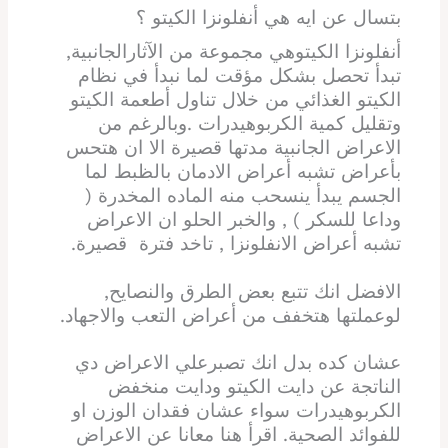
بتسال عن ايه هي أنفلونزا الكيتو ؟
أنفلونزا الكيتوهي مجموعة من الآثارالجانبية,
تبدأ تحصل بشكل مؤقت لما نبدأ في نظام
الكيتو الغذائي من خلال تناول أطعمة الكيتو
وتقليل كمية الكربوهيدرات .وبالرغم من
الاعراض الجانبية مدتها قصيرة الا ان هتحس
بأعراض تشبه أعراض الادمان بالظبط لما
الجسم يبدأ ينسحب منه الماده المخدرة (
وداعا للسكر ) , والخبر الحلو ان الاعراض
تشبه أعراض الانفلونزا , تاخد فترة قصيرة.
الافضل انك تتبع بعض الطرق والنصايح,
لوعملتها هتخفف من أعراض التعب والاجهاد.
عشان كده بدل انك تصبرعلي الاعراض دي
الناتجة عن دايت الكيتو ودايت منخفض
الكربوهيدرات سواء عشان فقدان الوزن او
للفوائد الصحية. اقرأ هنا معانا عن الاعراض