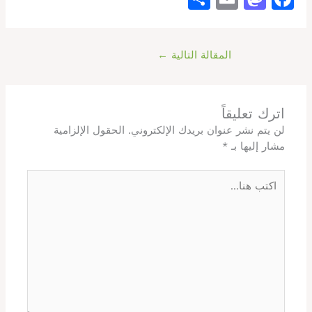
h
m
a
a
ar
ai
st
c
المقالة التالية
←
e
l
o
e
d
b
o
o
اترك تعليقاً
n
o
لن يتم نشر عنوان بريدك الإلكتروني.
الحقول الإلزامية
مشار إليها بـ
*
k
اكتب
هنا...