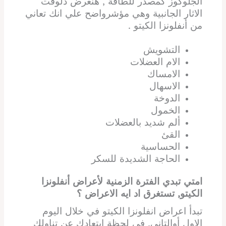
الجلوكوز كمصدر للطاقة , هنعرض دلوقت
الاثار الجانبية وهي مؤشرواضح علي انك تعاني
من أنفلونزا الكيتو .
التشويش
الام العضلات
الامساك
الاسهال
الدوخة
الخمول
ألم شديد بالعضلات
القئ
الحساسية
الحاجة الشديدة للسكر
امتي تبدي الفترة الزمنية لأعراض أنفلونزا
الكيتو, تستغرق اد ايه الاعراض ؟
تبدأ اعراض انفلونزا الكيتو في خلال اليوم
الاول أوالتاني, في لحظة ابتعادك عن تناولك