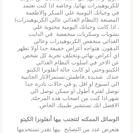
للكربوهيدرات نهائيا, وخاصة اذا كنت تعتمد
في وجباتك اليومية علي السكر والاطعمة
المصنعة (النظام الغذائي عالي الكربوهيدرات)
. اذا كانت وجباتك اليومية محتوية علي
نشويات وسكريات منخفضة في الدايت
الغذائي منخفض الكربوهيدرات وعالي
الدهون, هتواجه أعراض خفيفة جدا أولا تظهر
اي أعراض نهائي.وتختلف تجربة كل شخص
عن الاخر في اسلوب النظام الغذائي
الكيتو.وحتي لو كانت حالة أنفلونزا الكيتو
عندك شديدة ,فاطمئن.تستمرالاثار الجانبية
الي اسبوع او اقل ,و في حالات نادرة جدا
توصل لفترة أطول او ممكن توصل الي
شهر.اذا كنت من اصحاب هذه المرحلة,
الافضل انك تستشير طبيبك الخاص.
الوسائل الممكنه لتتجنب بيها أنفلونزا الكيتو
هنعرض عدد من النصايح بيها تقدر تستخدمها