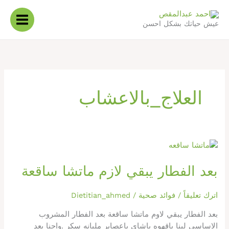
خطي
لى
عيش حياتك بشكل احسن
لمحتوى
العلاج_بالاعشاب
بعد
الفطار
بعد الفطار يبقي لازم ماتشا ساقعة
يبقي
لازم
ماتشا
اترك تعليقاً
/
فوائد صحية
/
Dietitian_ahmed
ساقعة
بعد الفطار يبقي لاوم ماتشا ساقعة بعد الفطار المشروب
الاساسي لينا ياقهوه ياشاي ياعصاير مليانه سكر .واحنا بعد