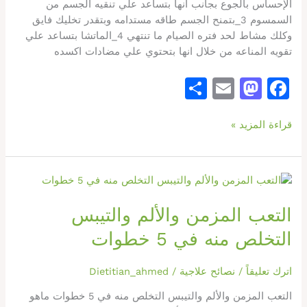
الإحساس بالجوع بجانب انها بتساعد علي تنقيه الجسم من
السمسوم 3_بتمنح الجسم طاقه مستدامه وبتقدر تخليك فايق
وكلك مشاط لحد فتره الصيام ما تنتهي 4_الماتشا بتساعد علي
تقويه المناعه من خلال انها بتحتوي علي مضادات اكسده
S
E
M
F
h
m
a
a
قراءة المزيد »
ar
ai
st
c
e
l
o
e
d
b
التعب
o
o
المزمن
التعب المزمن والألم والتيبس
والألم
n
o
والتيبس
التخلص منه في 5 خطوات
k
التخلص
منه
اترك تعليقاً
/
نصائح علاجية
/
Dietitian_ahmed
في
5
التعب المزمن والألم والتيبس التخلص منه في 5 خطوات ماهو
خطوات