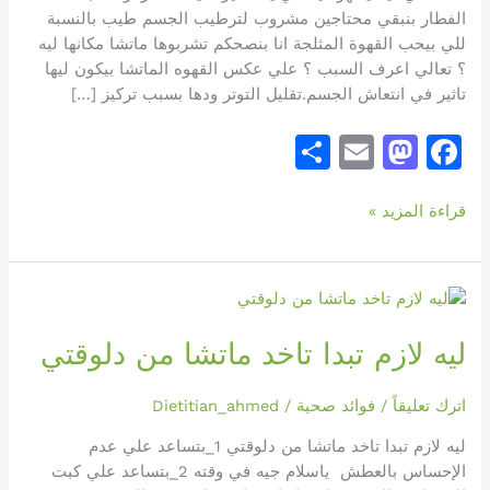
الفطار بنبقي محتاجين مشروب لترطيب الجسم طيب بالنسبة
للي بيحب القهوة المثلجة انا بنصحكم تشربوها ماتشا مكانها ليه
؟ تعالي اعرف السبب ؟ علي عكس القهوه الماتشا بيكون ليها
تاثير في انتعاش الجسم.تقليل التوتر ودها بسبب تركيز […]
S
E
M
F
h
m
a
a
قراءة المزيد »
ar
ai
st
c
e
l
o
e
d
b
ليه
o
o
لازم
ليه لازم تبدا تاخد ماتشا من دلوقتي
تبدا
n
o
تاخد
k
ماتشا
اترك تعليقاً
/
فوائد صحية
/
Dietitian_ahmed
من
ليه لازم تبدا تاخد ماتشا من دلوقتي 1_بتساعد علي عدم
دلوقتي
الإحساس بالعطش ياسلام جيه في وقته 2_بتساعد علي كبت