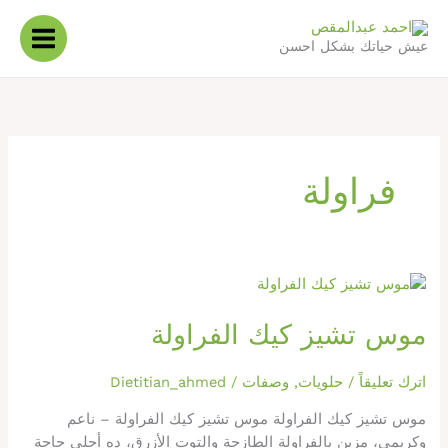
خطي
لى
عيش حياتك بشكل احسن
لمحتوى
فراولة
موس
تشيز
موس تشيز كيك الفراولة
كيك
الفراولة
اترك تعليقاً
/
حلويات
,
وصفات
/
Dietitian_ahmed
موس تشيز كيك الفراولة موس تشيز كيك الفراولة – ناعم
وكريمي، مزين بالفراولة الطازجة والتوت الأزرق، ده أحلى حاجة