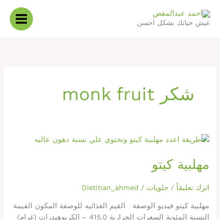
خطي
لى
عيش حياتك بشكل احسن
لمحتوى
شكر monk fruit
مهلبية
كيتو
مهلبية كيتو
اترك تعليقاً
/
حلويات
/
Dietitian_ahmed
مهلبية كيتو فيديو الوصفة القيم الغذائيه للوصفة المكون القيمة
النسبة المئوية السعرات الحرارية 415.0 – الكربوهيدرات (غرام)