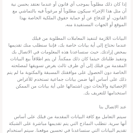
إذا كان ذلك مطلوباً بموجب أي قانون أو عندما نعتقد بحسن نية
أن مثل هذا الإجراء سيكون مطلوباً أو مرغوباً فيه بالتماشي مع
القانون، أو للدفاع عن أو حماية حقوق الملكية الخاصة بهذا
الموقع أو الجهات المستفيدة منه.
البيانات اللازمة لتنفيذ المعاملات المطلوبة من قبلك
عندما نحتاج إلى أية بيانات خاصة بك، فإننا سنطلب منك تقديمها
بمحض إرادتك. حيث ستساعدنا هذه المعلومات في الاتصال بك
وتنفيذ طلباتك حيثما كان ذلك ممكنناً. لن يتم اطلاقاً بيع البيانات
المقدمة من قبلك إلى أي طرف ثالث بغرض تسويقها لمصلحته
الخاصة دون الحصول على موافقتك المسبقة والمكتوبة ما لم يتم
ذلك على أساس أنها ضمن بيانات جماعية تستخدم للأغراض
الإحصائية والأبحاث دون اشتمالها على أية بيانات من الممكن
استخدامها للتعريف بك.
عند الاتصال بنا
سيتم التعامل مع كافة البيانات المقدمة من قبلك على أساس
أنها سرية. تتطلب النماذج التي يتم تقديمها مباشرة على الشبكة
تقديم البيانات التي ستساعدنا في تحسين موقعنا. سيتم استخدام