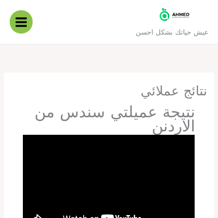
خطي
لى
لمحتوى
عيش حياتك بشكل احسن
نتائج عملائي
نتيجة عميلتي سندس من
الاردنن