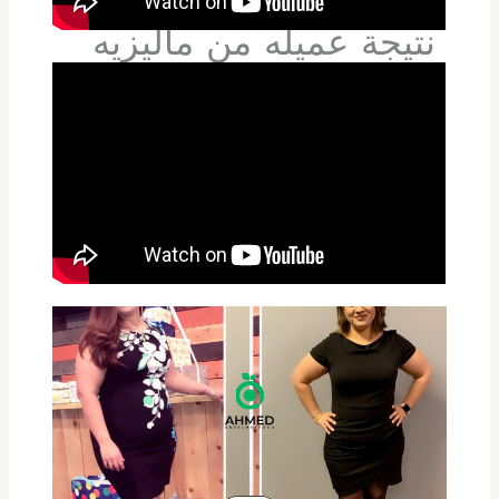
نتيجة عميله من ماليزيه