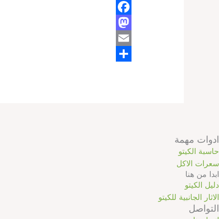
F
M
a
E
c
a
m
S
e
s
b
h
a
t
o
o
a
i
o
d
r
l
o
k
e
ادوات مهمة
n
حاسبة الكيتو
سعرات الاكل
ابدا من هنا
دليل الكيتو
الاثار الجانبية للكيتو
التواصل