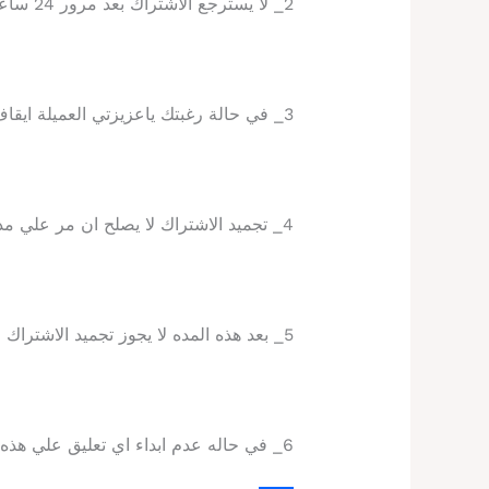
2_ لا يسترجع الاشتراك بعد مرور 24 ساعه من ارسال الخطة
3_ في حالة رغبتك ياعزيزتي العميلة ايقاف الاشتراك ستكون لفتره زمنية اقصها شهرين
4_ تجميد الاشتراك لا يصلح ان مر علي مده الاشتراك 15 يوم
5_ بعد هذه المده لا يجوز تجميد الاشتراك او استرجاع الاشتراك
6_ في حاله عدم ابداء اي تعليق علي هذه السياسة ستعتبر بمثابة موافقة